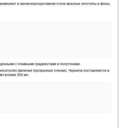
 Red / White
Epson SureColor SC-
уйных широкоформатных принтеров
 CMYK.
нил, благодаря чему достигается широчайший цветовой ох
бычном офисном помещении.
 среди заказчиков на рынке, которые применяют в своем
: