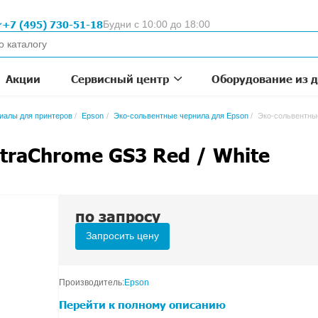
Москва
+7 (495) 730-51-18
Будни с 10:
для
 1993
омпании
Акции
Сервисный цен
очие расходные материалы для принтеров
Epson
Эко-сольвен
нила UltraChrome GS3 
по запрос
Запросить цену