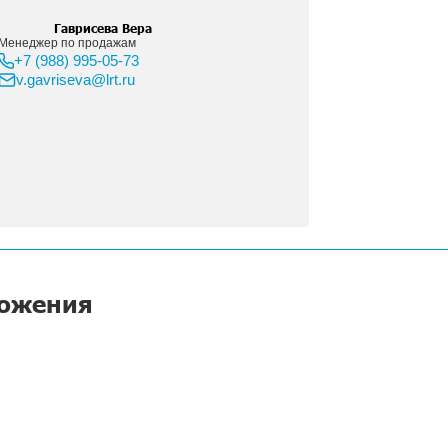
Алексей Афанасьев
Менеджер по продажам оборудования
материалов для печати, и фрезерован
+7 (921) 904-97-87
a.afanasev@lrt.ru