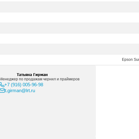
цветовой охват и повышенную точность цветопередачи п
нил расширяет возможности печати для создания великол
твенно снижает себестоимость печати. Белый цвет постав
ии в уличных условиях - до 3х лет без ламинации;
ре материалов для сольвентной печати;
реждениям;
тиляция не требуется;
цероген никель (Ni)
вентные чернила UltraChrome GS3 Red / Whit