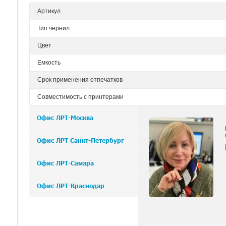
Lm (светло-пурпурный)
Lb (серый)
O (оранжевый)
W (белый)
Серебристый металлик
Такой набор цветов обеспечивает широчайший 
Использование белых и металлизированных чер
больших картриджах емкостью 700 мл, что сущес
Срок хранения отпечатка при использован
Прекрасная адгезия на широчайшем спект
Отпечатки устойчивы к механическим пов
Печать без запаха;
При работе с принтером специальная вен
В составе чернил отсутствует вредный кан
Технические характеристики Эко-соль