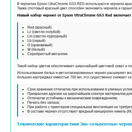
Описание
Характеристики
Ме
Эко-сольвентные ч
Эко-сольвентные чернила UltraChrome GS3
S80610
в качестве дополнительных цветов к о
Эко-сольвентные чернила Epson UltraChrome GS
содержат никель, поэтому не требуют дополни
В чернилах Epson UtraChrome GS3 RED использу
Также спотовый красный цвет способен экономит
Новый набор чернил от Epson UtraChrome 
Red (красный)
Lс (светло-голубой)