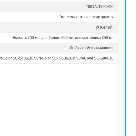
ри печати. Отпечатки получаются насыщенными с плавным
епных отпечатков на разнообразных носителях (включая
ляется в картриджах 600 мл, а цвета металлики 350 мл.
e