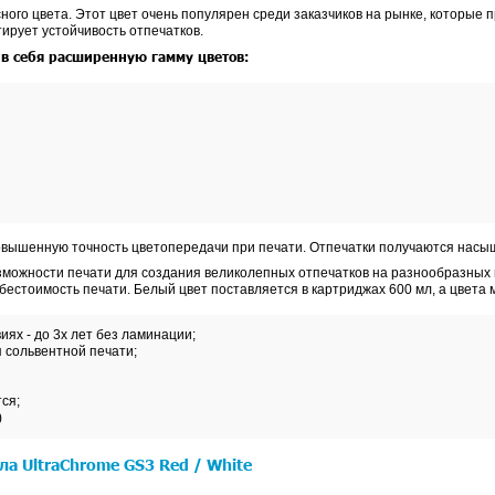
неджеры
ернила UltraChrome GS3
 RED
Epson
разработаны компанией
специально для стр
сновной серии UltraChrome GS3, которая содержит 4 цвета
3 Red используют новую формулу желтых и пурпурных чер
тельных систем вентиляции, что позволяет печатать в о
ются чернила красного цвета. Этот цвет очень популярен
ь чернила и гарантирует устойчивость отпечатков.
GS3 Red включает в себя расширенную гамму цветов