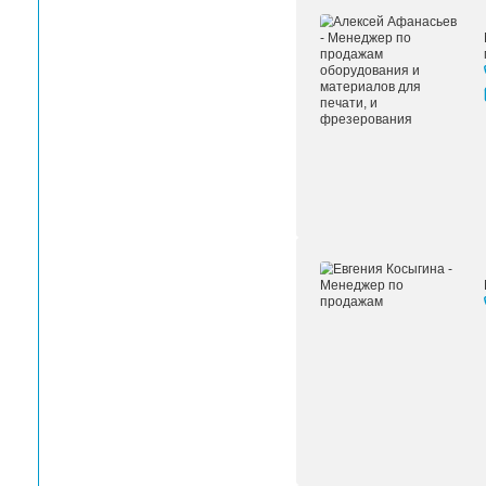
Артикул
Тип чернил
Цвет
Емкость
Срок применения отпечатков
Совместимость с принтерами
Офис ЛРТ-Москва
Офис ЛРТ Санкт-Петербург
Офис ЛРТ-Самара