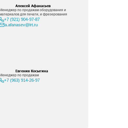
Татьяна Гирман
Менеджер по продажам чернил и прай
+7 (916) 005-96-98
t.girman@lrt.ru