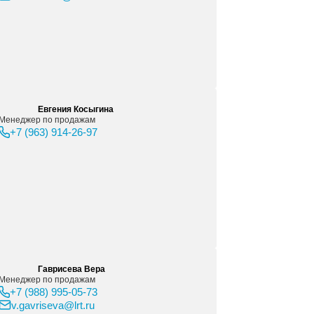
Татьяна Гирман
Менеджер по продажам чернил и прай
+7 (916) 005-96-98
t.girman@lrt.ru
Алексей Афанасьев
Менеджер по продажам оборудования
материалов для печати, и фрезерован
+7 (921) 904-97-87
a.afanasev@lrt.ru