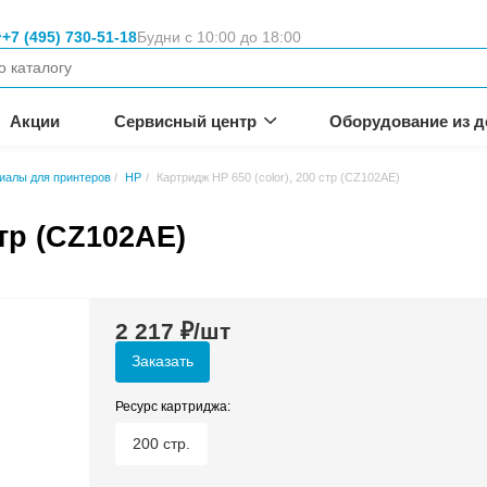
Москва
+7 (495) 730-51-18
Будни с 10:00 
вание
неса.
омпании
Акции
Сервисный цен
очие расходные материалы для принтеров
HP
Картридж HP 650
r), 200 стр (CZ102AE)
2 217
₽/шт
Заказать