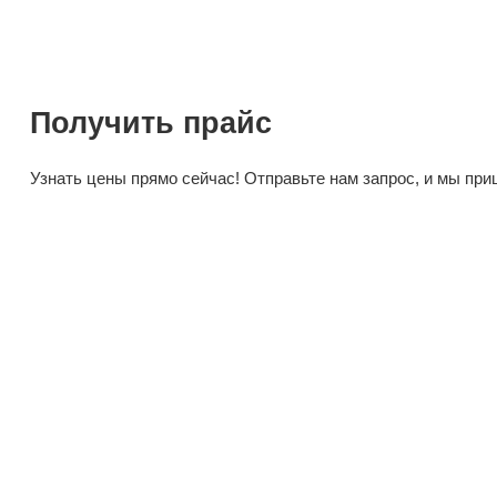
Чехл
Tote
от
35
Получить прайс