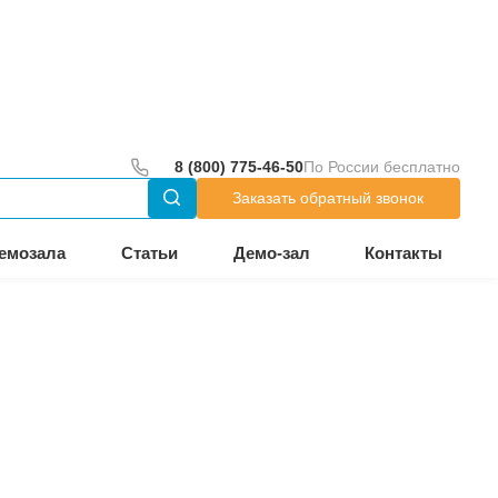
до 18:00
тр
Оборудование из демозала
tion