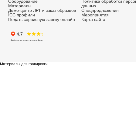
Больше информации и во
наших дополнительных с
AVTOPLENKI.LRT.RU
автостайлинг и материалы для
оклейки авто
RUK-CUTTERS.RU
Сайт о раскроечных комплексах
RUK