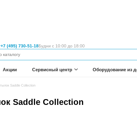
Москва
+7 (495) 730-51-18
Будни с 10:00 
вание
неса.
омпании
Акции
Сервисный цен
рочные чехлы для бутылок Saddle Collection
 бутылок Saddle Collec