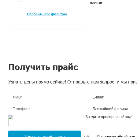
Фильтр подбора
По
Бренд
Това
Avery Dennison (
2
)
Avery 
пленки
Сбросить все фильтры
Получить прайс