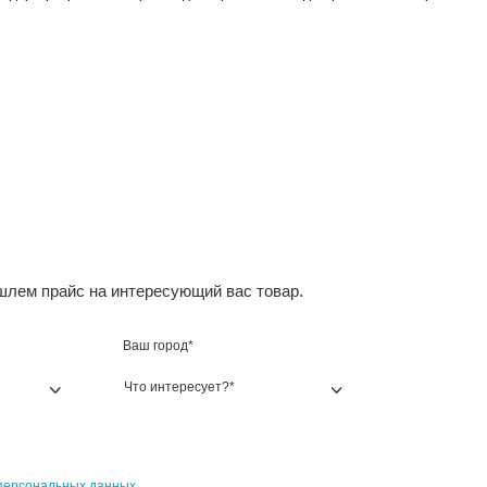
казывать по
ры не найдены
Dennsion - мировой лидер в разработке и производстве 
.