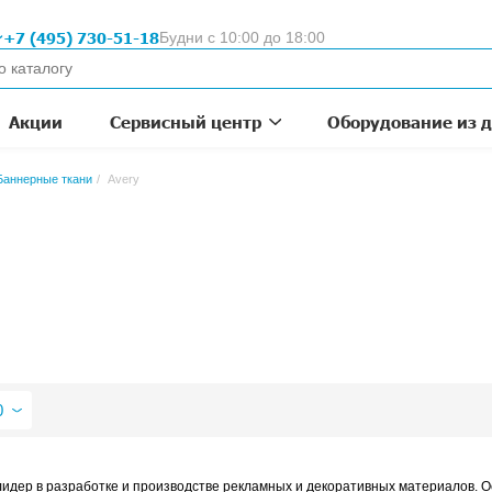
Москва
+7 (495) 730-51-18
Будни с 10:
для
 1993
омпании
Акции
Сервисный цен
нтной и УФ печати
Баннерные ткани
Avery
ery