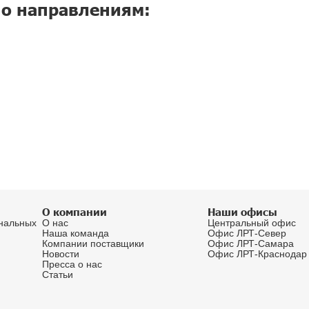
E-mail*
ылку
овых продуктах,
Разрешаю обра
озможностей для вашего 