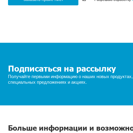
Узнать цены прямо сейчас! Отправьте нам з
ФИО*
E-mail
Ближ
Введите 
Заказать прайс-лист
Ра