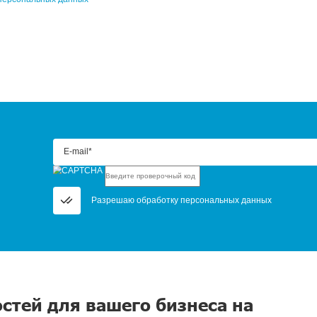
апрос, и мы пришлем прайс на интересующий ва
*
Ваш город*
айший филиал
Что интересует?*
проверочный код*
зрешаю обработку
персональных данных