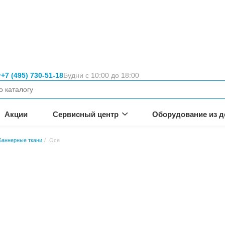
Москва
+7 (495) 730-51-18
Будни с 10:00 
вание
неса.
омпании
Акции
Сервисный цен
нтной и УФ печати
Баннерные ткани
Осе