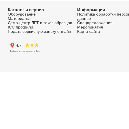
Больше информации и во
наших дополнительных с
AVTOPLENKI.LRT.RU
автостайлинг и материалы для
оклейки авто
RUK-CUTTERS.RU
Сайт о раскроечных комплексах