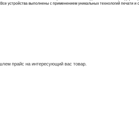
Backlit Banner IJM654 Matt
р
апросу
Заказать
ия Oce Technologies основана в 1877 г. Основной офис ко
ования для печати. Все устройства выполнены с примене
ильны в работе.