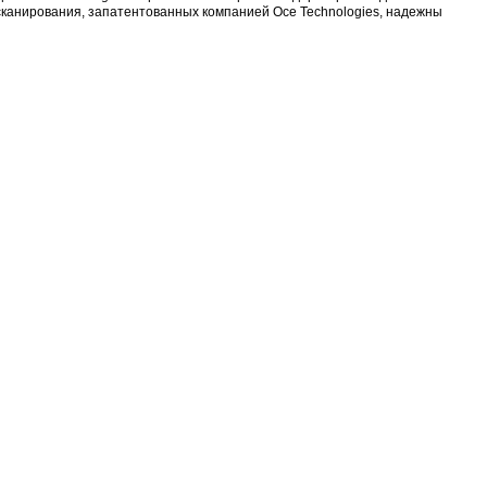
мпании находится в г. Венло, Нидерланды. Oce Technologi
нием уникальных технологий печати и сканирования, запа