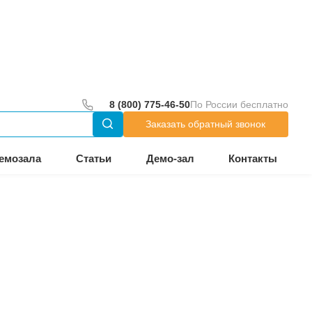
до 18:00
тр
Оборудование из демозала