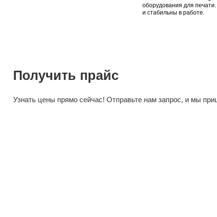
Осе 
510г
по з
Компан
оборуд
и стаб