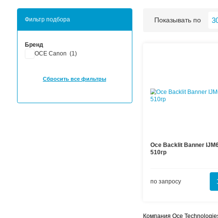
Хиты продаж
Новинки
Фильтр подбора
По
Бренд
OCE Canon (
1
)
Сбросить все фильтры