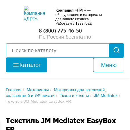
Компания «ЛРТ»
—
оборудование и материалы
для вашего бизнеса.
Работаем с 1993 года
8 (800) 775-46-50
По России бесплатно
Каталог
Меню
Оборудование
и
б/у
Главная
Материалы
Материалы для латексной,
сольвентной и УФ печати
Ткани и холсты
JM Mediatex
Текстиль JM Mediatex EasyBox FR
Текстиль JM Mediatex EasyBox
FR