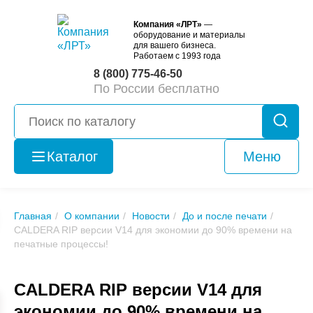
Компания «ЛРТ»
—
оборудование и материалы
для вашего бизнеса.
Работаем с 1993 года
8 (800) 775-46-50
По России бесплатно
Каталог
Меню
Оборудование
б/у
Главная
О компании
Новости
До и после печати
CALDERA RIP версии V14 для экономии до 90% времени на
печатные процессы!
CALDERA RIP версии V14 для
экономии до 90% времени на