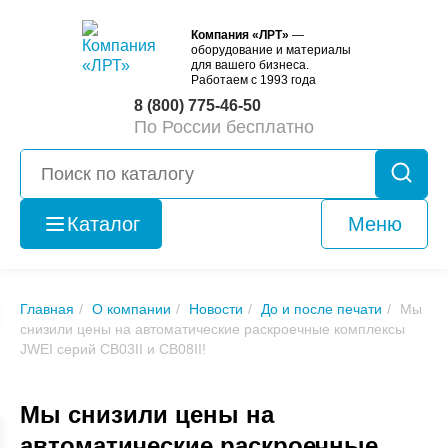
Компания «ЛРТ»
—
оборудование и материалы
для вашего бизнеса.
Работаем с 1993 года
8 (800) 775-46-50
По России бесплатно
Каталог
Меню
Оборудование
б/у
Главная
О компании
Новости
До и после печати
Мы
снизили цены на автоматические раскроечные комплексы
JWEI серий CB03II и CB08II!
Мы снизили цены на
автоматические раскроечные