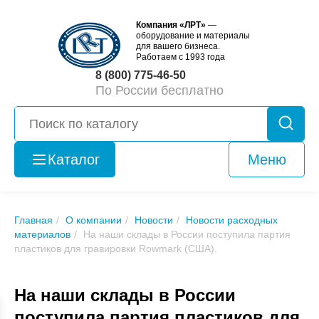
Компания «ЛРТ»
—
оборудование и материалы
для вашего бизнеса.
Работаем с 1993 года
8 (800) 775-46-50
По России бесплатно
Каталог
Меню
Оборудование
б/у
Главная
О компании
Новости
Новости расходных
материалов
На наши склады в России поступила партия
пластиков для гравировки Rowmark (США).
На наши склады в России
поступила партия пластиков для