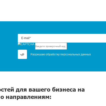
апрос, и мы пришлем прайс на интересующий ва
*
Ваш город*
айший филиал
Что интересует?*
проверочный код*
зрешаю обработку
персональных данных