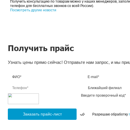
JM Mediatex Air
Холст Mediatex Air 3.10х50м 230г/м2
Натуральные хлопковые холсты PostArt Canvas
PostArt Canvas Glossy 355гр 1.37х20м
PostArt Canvas Glossy 355гр 1.524х20м
PostArt Canvas Matt 355гр 1.067х20м
PostArt Canvas Matt 355гр 1.37х20м
PostArt Canvas Matt 355гр 1.524х20м
Натуральные холсты с золотым и серебряным покры
PostArt Canvas Gold 265гр 1.50х20м
PostArt Canvas Silver 265гр 1.50х20м
Получить консультацию по товарам можно у наших 
телефон для бесплатных звонков со всей России).
Посмотреть другие новости