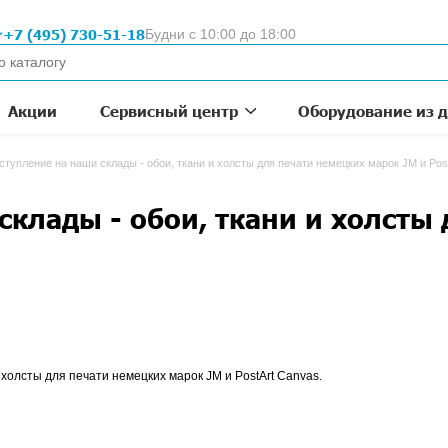
Москва
+7 (495) 730-51-18
Будни с 10:
для
 1993
омпании
Акции
Сервисный цен
атериалов
Новое поступление на наши склады - обои, ткани и 
а наши склады - обои, 