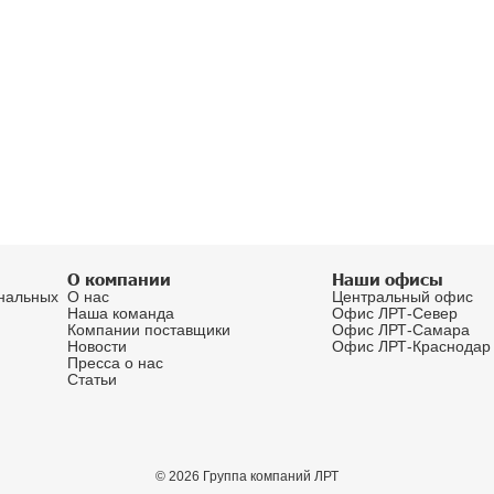
E-mail*
ылку
овых продуктах,
Разрешаю обра