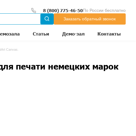
00 до 18:00
тр
Оборудование из демозала
холсты для печати немецких марок JM и PostArt Canvas.
ткани и холсты для печ