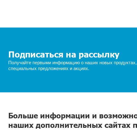
Получить прайс
Узнать цены прямо сейчас! Отправьте нам з
ФИО*
E-mail
Ближ
Введите 
Заказать прайс-лист
Ра