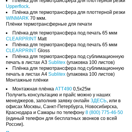
Плёнка для термотрансфера для плоттерной резки
Upperflock
.
Плёнка для термотрансфера для плоттерной резки
WINMARK
70 мкм.
Плёнки термотрансферные для печати
Плёнка для термотрансфера под печать 65 мкм
CLEARPRINT
Matt
Плёнка для термотрансфера под печать 65 мкм
CLEARPRINT
Gloss
Плёнка для термотрансфера под сублимационную
печать в листах А3
Sublitex
(упаковка 100 листов)
Плёнка для термотрансфера под сублимационную
печать в листах А4
Sublitex
(упаковка 100 листов)
Монтажные плёнки
Монтажная плёнка
ATT490
0,5х25м
Получить консультацию и прайс можно у наших
менеджеров, заполнив заявку онлайн
ЗДЕСЬ
, или в
офисах Москвы, Санкт-Петербурга, Новосибирска,
Краснодара и Самары по телефону
8 (800) 775-46-50
(единый телефон для бесплатных звонков со всей
России).