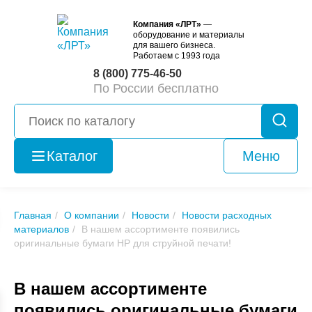
Компания «ЛРТ»
—
оборудование и материалы
для вашего бизнеса.
Работаем с 1993 года
8 (800) 775-46-50
По России бесплатно
Каталог
Меню
Оборудование
б/у
Главная
О компании
Новости
Новости расходных
материалов
В нашем ассортименте появились
оригинальные бумаги НР для струйной печати!
В нашем ассортименте
появились оригинальные бумаги