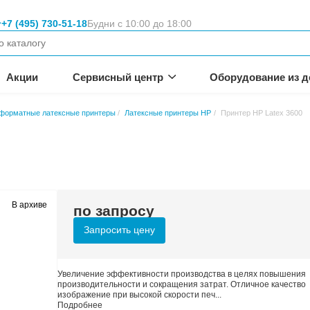
Москва
+7 (495) 730-51-18
Будни с 10:00 
вание
неса.
омпании
Акции
Сервисный цен
е принтеры
Широкоформатные латексные принтеры
Латексн
В архиве
по запросу
Запросить цену