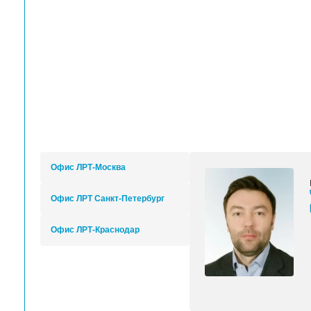
Тип носителей
Плакаты, са
Размер рулона
Масса рулона
Диаметр рулона
Толщина
Двухсторонняя печать для плакатных носите
Двусторонняя печать материала для просмот
(дополнительно)
Габариты (Ш x Г x В)
Масса
Комплект
Принтер HP Latex 3600, печатающи