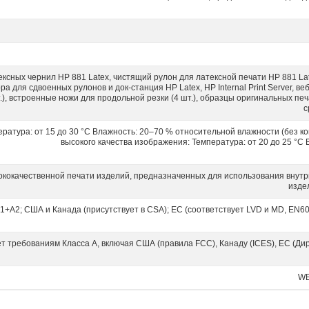
HP Latex 3600
енности с использованием носителей с задней подсветкой (1
иалов, предназначенных для размещения внутри помещений
Максимальная величина цветового различия (для
одное падение, рулон — коллектор, двойной рулон, двуст