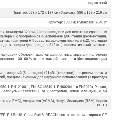
8 проходов, 6 цветов, 230 %) / 44 м²/ч — для тканей и хол
 (6 проходов, 6 цветов, 100 %) / 120 м²/ч — для печати
применения (3 прохода, 6 цветов, 80 %) / 180 м²/ч — д
Черный, голубой, светло-голубой, светло-пурпурн
 95 % цветовых оттенков) ≤ 2 dE2000; ≤ 1 dE2000 в режи
оронний плакат, двусторонняя печать материалов для про