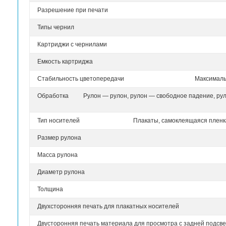
проверку качества непосредственно во время п
● Высокая доля печати без участия оператора:
принтера и приложение HP Latex Mobile помогу
удаленное наблюдение.
Сокращение расходов
● Сокращение затрат на носители: экономичны
масштабов помогают снизить стоимость квадрат
● Экономное использование носителей: сокра
частой смены рулонов снижает расход материал
● Раздельные валы двухрулонной подачи позв
силами одного оператора.
● Поддержка JDF облегчает интеграцию произв
анализ информации, а также учет и контроль ра