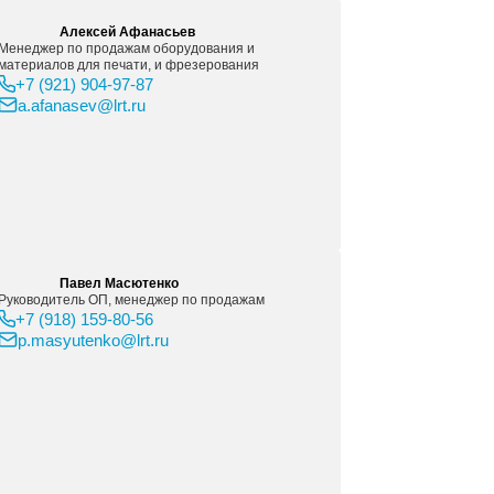
.), центральная опора для сдвоенных рулонов и док-станци
ые держатели (4 шт.), встроенные ножи для продольной ре
ксплуатации: Температура: от 15 до 30 °C Влажность: 20
высокого качества изоб
ое) — в режиме высококачественной печати изделий, пред
вует IEC 60950-1+A1+A2; США и Канада (присутствует в CS
Соответствует требованиям Класса А, включая США