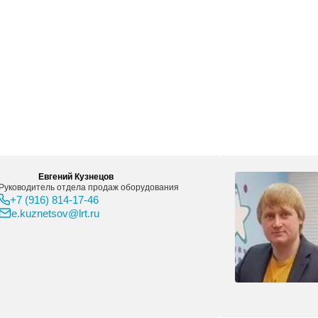
моклеящаяся пленка, пленка, бумага, настенные покрытия,
лей
ра с задней подсветкой
Точность сов
е головки для латексных чернил HP 881 Latex, чистящий 