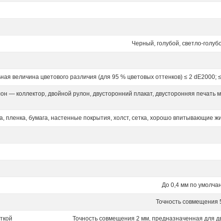
ечати.
 индикатор состояния
т осуществлять
е решения для крупных
ного фута печати.
щение необходимости
а при обрезке.
оляют менять рулоны
одственных данных,
сходов.