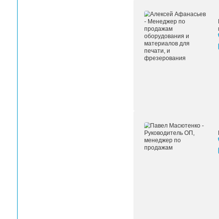
поставки
рулонах HP Latex 3600 (4 шт
руководство пользователя, краев
Условия
Нормальные условия э
окружающей
среды
Энергопотребление
10 кВт (типичн
Сертификация
Соответст
(Безопасность)
Сертификация (Электромагнитные
стандарты)
Сертификация (Экологические стандарты)