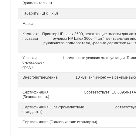
Технические характеристики Принтер 
Режимы
27 м²/ч — для печати высокой насыщ
печати
— для высококачественной матер
Разрешение при печати
Типы чернил
Картриджи с чернилами
Емкость картриджа
Стабильность цветопередачи
Обработка
Рулон — рулон, рулон — своб