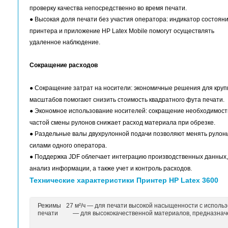
● Великолепное качество отпечатков для вывесо
6 цветов, 1200 точек на дюйм, богатая цветовая 
стабильные результаты.
● Создавайте долговечные отпечатки: в отличи
материалы HP Latex адаптируются к поверхност
глянец и текстуру.
Новый уровень эффективность производства
● Надежная система обработки рулонов и 10-л
чернил помогут увеличить объемы обработки п
циклов печати.
● Сделайте печать быстрее: встроенный резак 
сокращает число «узких мест» на этапе постпе
● Светодиодная система сверки с цветопробой