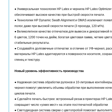
Описание
Характеристики
Виде
Принтер HP Latex 3600 создан на базе техноло
содержат более 70 000 дюз при объеме капли в
обслуживание. Все это позволяет печатать мас
пьезоструйной технологии.
Высокое качество и впечатляющая скорость
● Универсальная технология HP Latex и чернила
обеспечивают высокое качество при быстрой ск
● Технологии HP Dynamic Swath Alignment и O
полос даже при высокой скорости печати (3 прохо