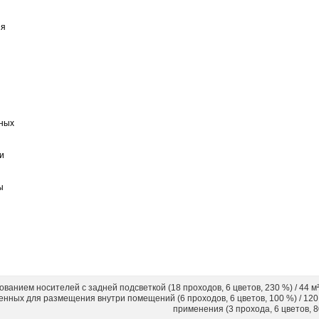
к и декоративной печати:
гамма, четкие цвета и
е от УФ-чернил, расходные
и носителя, сохраняя
итровые контейнеры для
ри выполнении ночных
в принтерах HP Latex
чатной обработки
 помогает выполнять