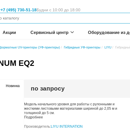
Москва
+7 (495) 730-51-18
Будни с 10:00 
вание
неса.
омпании
Акции
Сервисный цен
е принтеры
Широкоформатные UV-принтеры (УФ-принтеры)
ер PLATINUM EQ2
Новинка
по запросу