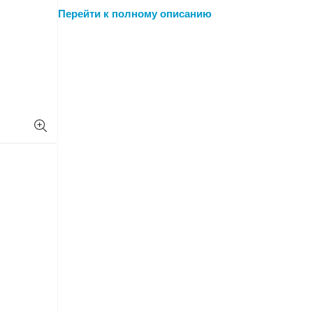
Модель начального уров
жесткими листовыми ма
толщиной до 5 см.
Подробнее
Производитель:
LIYU IN
Перейти к полном