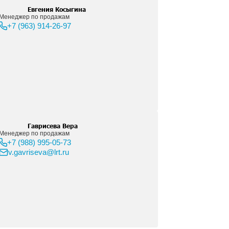
Виолетта Эсауленко
Менеджер отдела продаж расходных 
+7 (916) 698-10-22
v.esaulenko@lrt.ru