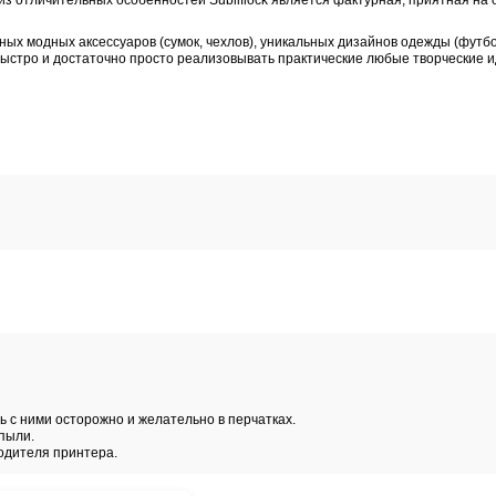
неджеры
Брошюры
ca SUBLIFLOCK 1602
отка рулона: 20 м
азработана для сублимационной печати с последующим те
зображения. Одной из отличительных особенностей Sublif
 создания оригинальных модных аксессуаров (сумок, чехло
к). Она помогает быстро и достаточно просто реализовы