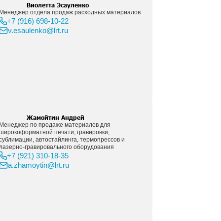
тображении для печати, следуя инструкциям производите
ь печати.
лось только вырезанное изображение.
несите его при помощи термопресса, при 170°C в течение
t 160°C в течение ещё 20 секунд.
для термотрансфера под печать SUBLIFLOCK 