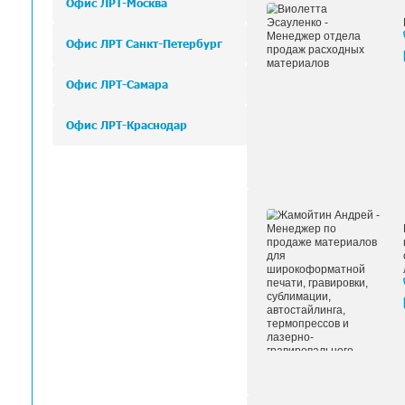
Подготовьте изображение в зеркальном о
Используйте соответствующий профил
Извлеките плёнку из принтера.
2. Термоперенос:
Удалите ненужный материал, чтобы оста
Расположите ваш дизайн на текстиле и на
Удалите носитель и нагрейте логотип при 
Технические характеристики Плёнка 
Тип материала