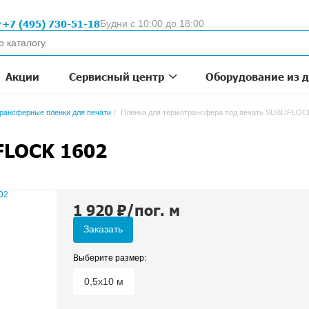
Москва
+7 (495) 730-51-18
Будни с 10:
для
 1993
омпании
Акции
Сервисный цен
го переноса
Термотрансферные пленки для печати
Плёнка д
a SUBLIFLOCK 1602
1 920
₽/по
Заказать