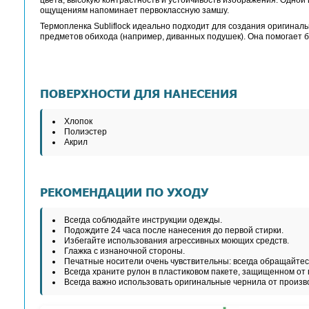
Описание
Характеристики
Ме
Термопленка Chemi
Ширина материала: 0,5 м. Нам
Термопленка Chemica Subliflock специально р
цвета, высокую контрастность и устойчивость и
ощущениям напоминает первоклассную замшу.
Термопленка Subliflock идеально подходит для
предметов обихода (например, диванных подуше