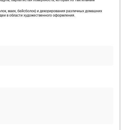
рмопереносом на целевую поверхность. Она прекрасно вп
lock является фактурная, приятная на ощупь, бархатистая
в), уникальных дизайнов одежды (футболок, маек, бейсбо
вать практические любые творческие идеи в области худ