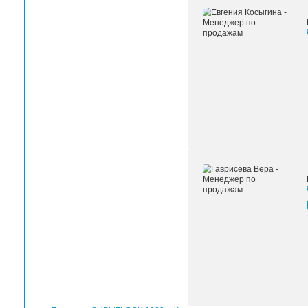
Толщина материала
Температурный режим переноса
Время переноса в термопрессе
Поверхности для нанесения
Носитель
Размер
Офис ЛРТ-Москва
Офис ЛРТ Санкт-Петербург
Офис ЛРТ-Самара