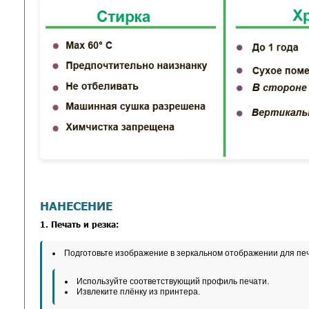
ПОВЕРХНОСТИ ДЛЯ НАНЕСЕНИ
Хлопок
Полиэстер
Акрил
РЕКОМЕНДАЦИИ ПО УХОДУ
Всегда соблюдайте инструкции одежды.
Подождите 24 часа после нанесения до п
Избегайте использования агрессивных мо
Глажка с изнаночной стороны.
Печатные носители очень чувствительны: 
Всегда храните рулон в пластиковом паке
Всегда важно использовать оригинальные