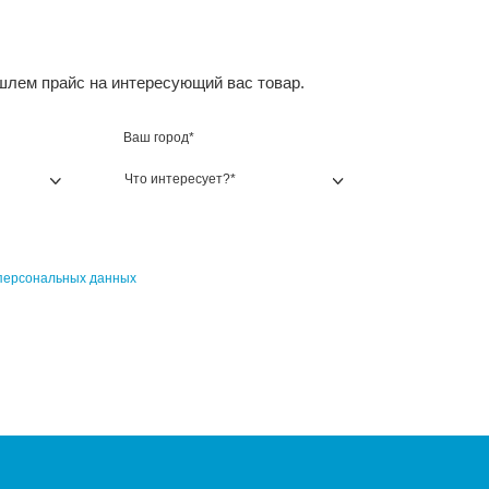
весина;
ло;
ина;
тик;
;
мика и камень.
овщик по металлу использует твердотельный или волоконн
к выбрать маркировщик
ые маркировщики чрезвычайно разнообразны. Чтобы под
ечень доступных для обработки материалов;
ования к качеству гравировки;
асть применения;
буемая производительность;
мер маркирующего элемента.
ечисленных аспектов зависит цена лазерного маркировщик
чем у любого другого способа нанесения гравировки. Такж
ь и купить лазерный маркировщик по металлу или органи