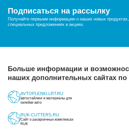
консул
Получить прайс
Узнать цены прямо сейчас! Отправьте нам з
ФИО*
E-mail
Ближ
Введите 