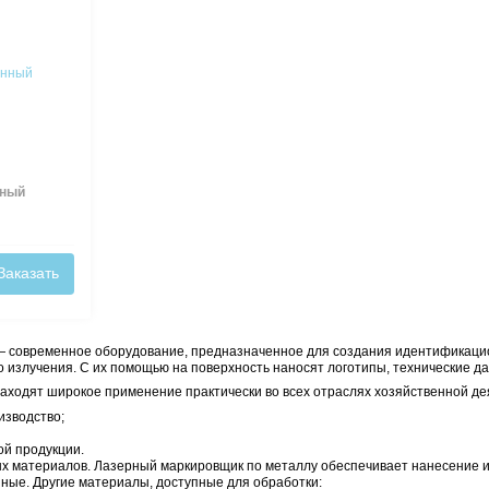
ерный оптоволоконный
Оптоволоконный ла
ировщик LaserMarker LM-F20
маркировщик S290L
 000
₽/шт
Заказать
по запросу
архиве