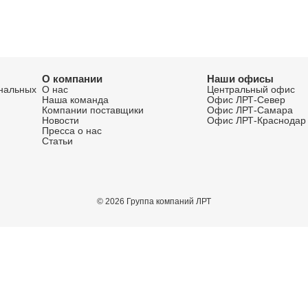
зрешаю обработку
персональных данных
E-mail*
лку
овых продуктах,
Разрешаю обра