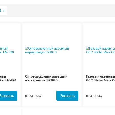
казывать по
т