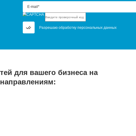
ьтацию опытных специалистов. Звоните в рабочее время ил
апрос, и мы пришлем прайс на интересующий ва
*
Ваш город*
айший филиал
Что интересует?*
проверочный код*