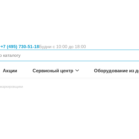
Москва
+7 (495) 730-51-18
Будни с 10:00 
вание
неса.
омпании
Акции
Сервисный цен
удование
Лазерные маркировщики
ики