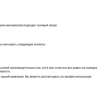
наченное для создания идентификационных меток на изд
ость наносят логотипы, технические данные, номера и п
и во всех отраслях хозяйственной деятельности:
о металлу обеспечивает нанесение изображений на стали
я обработки: