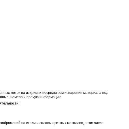
зерный
Газовый лазерный маркировщик
S
GCC Stellar Mark CO2
Заказать
по запросу
Заказать