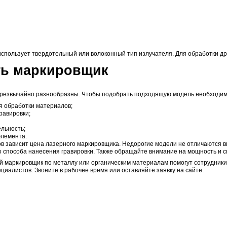
ерный оптоволоконный
кировщик LM-W30
 000
₽/шт
Заказать
ые маркировщики — современное оборудование, предназ
ствием когерентного излучения. С их помощью на поверхн
ые маркировщики находят широкое применение практическ
мышленность и производство;
лама;
отовление сувенирной продукции.
на обработка любых материалов. Лазерный маркировщик п
нные и анодированные. Другие материалы, доступные дл