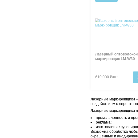
Лаз
марк
360
В 