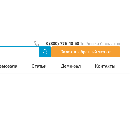
до 18:00
тр
Оборудование из демозала