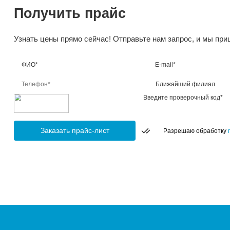
дре
стек
рез
плас
кожа
кера
Маркир
Ка
Лазерн
пер
треб
обл
тре
раз
От пер
выше, 
Выбрат