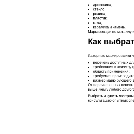
Лаз
мар
610
Лазерн
воздей
Лазерн
про
рек
изг
Возмож
окраше