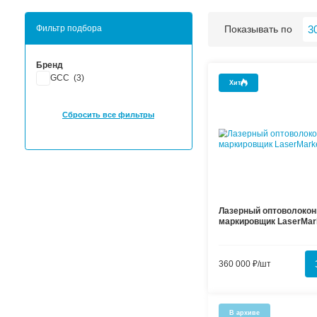
Хиты продаж
Новинки
Фильтр подбора
По
Бренд
GCC (
3
)
Хи
Сбросить все фильтры