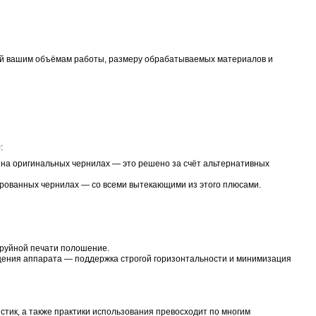
на фото):
риалы, требующие осторожного обращения (например, плё
о графики. Опциональный стол для LEF2-200 (на фото). 
ебя фильтр с активированным углем, который эффективно 
стить под принтером серии LEF2.
м VOC и предлагает заменить фильтр. Вот почему цикл зам