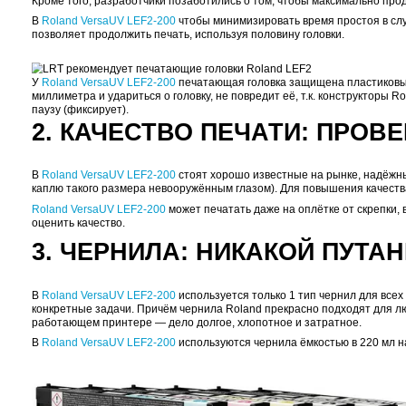
изображения, реалистичные текстуры и стильные 
LEF2-200 (ширина x длина области печати: 508 x 
печати — LEF2-300 (ширина x длина области печати
1. СТОИМОСТЬ ПЕЧ
У Roland VersaUV LEF2-200 печатающие головки стоят
принтеров в этом классе). Получается, что замена
стоимость замены печатающих головок окажется бол
неприятных сюрпризов в будущем.
Кроме того, разработчики позаботились о том, что
В
Roland VersaUV LEF2-200
чтобы минимизировать в
позволяет продолжить печать, используя половину 
У
Roland VersaUV LEF2-200
печатающая головка
за
миллиметра и удариться о головку, не повредит её,