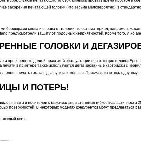
рельефные эффекты.
330 мм) — настоящий универсал! Он подходит для выполне
: 770 x 330 мм). Она отлично подходит для расширения 
АТАЮЩИХ ГОЛОВОК
 по 790 евро, в аппарате их 3 штуки, итого — 2370 евро 
 обойдётся вам в относительно небольшую сумму, которая
ее чем в три раза выше — 7500 евро за комплект. Уточня
бы максимально продлить срок службы печатающих головок
ремя простоя в случае засорения печатающей головки (чт
головки.
щищена пластиковыми бордюрами
слева и справа от голо
 т.к. конструкторы Roland предусмотрели защиту от подобн