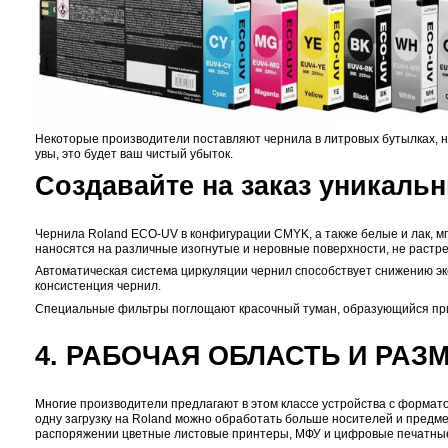
паузу (фиксирует).
2. КАЧЕСТВО ПЕЧАТ
В
Roland VersaUV LEF2-200
стоят хорошо известные
каплю такого размера невооружённым глазом). Для
Roland VersaUV LEF2-200
может печатать даже на оп
оценить качество.
3. ЧЕРНИЛА: НИКАКО
В
Roland VersaUV LEF2-200
используется только 1 т
конкретные задачи. Причём чернила Roland прекрас
работающем принтере — дело долгое, хлопотное и 
В
Roland VersaUV LEF2-200
используются чернила ё