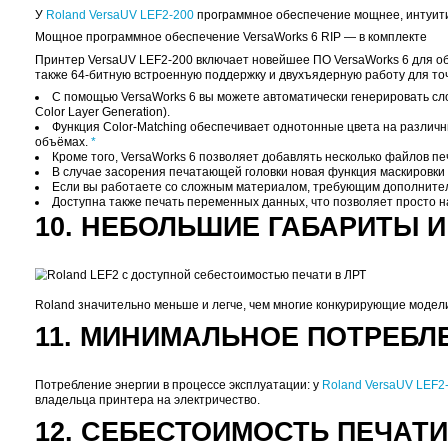
Высокая надёжность и безопасность у
Roland Versa
Удалить остатки чернил с печатающих головок мож
экономичному расходу чернил.
Чтобы минимизировать время простоя в случае зас
головки.
7. КОНСТРУКЦИЯ
У
Roland VersaUV LEF2-200
имеется герметичная кр
8. ШИРОКИЙ ВЫБОР 
У
Roland VersaUV LEF2-200
есть ряд полезных опци