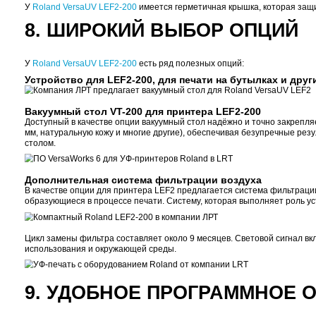
4. РАБОЧАЯ ОБЛАСТ
Многие производители предлагают в этом классе ус
одну загрузку на Roland можно обработать больше
распоряжении цветные листовые принтеры, МФУ и
Да и максимальный размер носителя у
Roland Vers
5. ПРОДУМАННОЕ Р
На некоторых настольных УФ-принтерах при печати 
отверждаться. В итоге, даже один такой «опыт» мо
безопасном расстоянии от головки, и подобных проб
6. НАДЁЖНОСТЬ