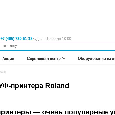
Москва
+7 (495) 730-51-18
Будни с 10:00 
вание
неса.
омпании
Акции
Сервисный цен
ьного УФ-принтера Roland
ольного УФ-принтера Rol