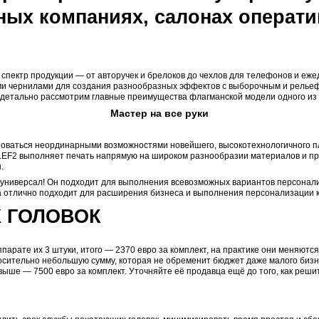
ые УФ-принтеры — очен
сувенирных компаниях, 
афиях.
орировать широкий спектр продукции — от авторучек и б
 а также прозрачными чернилами для создания разнообр
е немного. Давайте детально рассмотрим главные преим
Мастер на
ожите им воспользоваться неординарными возможностями
м, принтер серии LEF2 выполняет печать напрямую на ш