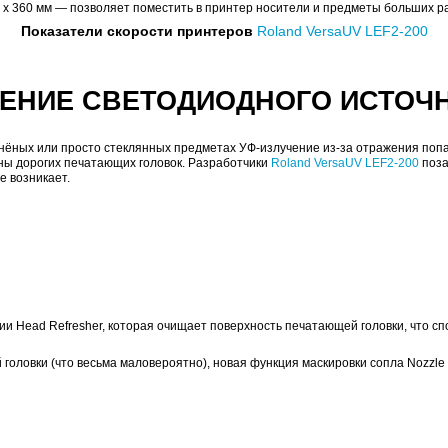
ровых бутылках, но на практике вы можете просто не успе
 уникальные персонализ
акже белые и лак, мгновенно отверждаются, создавая вы
рхности, не растрескиваясь.
твует снижению эксплуатационных расходов и предотвращ
 образующийся при выполнении печати по краям материа