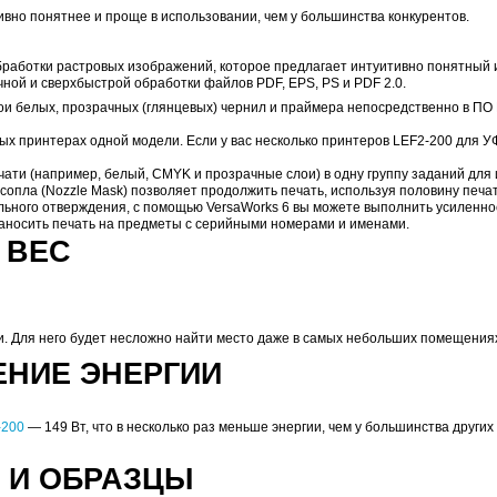
UV LEF2-200
:
но с помощью функции
Head Refresher
, которая очищает п
орения печатающей головки (что весьма маловероятно), н
ышка, которая защищает оператора от УФ-излучения и п
ОПЦИЙ
й: