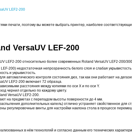
бутылках и других цилиндрических предметах (
2-200
но и точно закрепляет на месте тонкие материалы и мате
ая безупречные результаты при печати и высокое качеств
здуха
система фильтрации воздуха
(на фото). Она включает в с
 выполняет роль установочного стола, можно легко разме
Световой сигнал включается в соответствии с количество
ММНОЕ ОБЕСПЕЧЕНИЕ