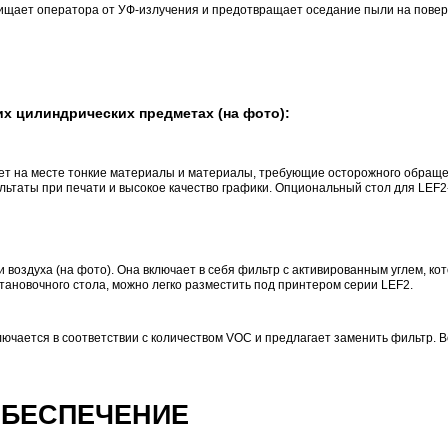
Ь И РАЗМЕР НОСИТЕЛЕЙ
тройства с форматом печати, чуть большим, чем А3 (300 х
 носителей и предметов, чем на принтерах меньшего форм
 цифровые печатные машины.
aUV LEF2-200
— 538 х 360 мм — позволяет поместить в при
Показатели скорости принт
АСПОЛОЖЕНИЕ СВЕТОДИ
на зеркальных гранёных или просто стеклянных предметах
жет стоить вам замены дорогих печатающих головок. Разр
лем у вас никогда не возникает.