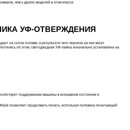
ть выработать их до конца довольно ограниченного срока
ированные изделия с п
сокодетализированные и яркие изображения с широчайшей
ает оседание пигментов чернил в устройствах подачи, з
ла — так предотвращается распыление чернил и их осед