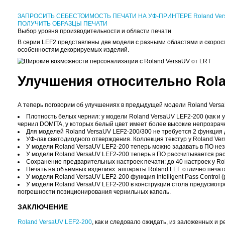
Устройство для LEF2-200, для печати на 
Вакуумный стол VT-200 для принтера LEF
Доступный в качестве опции вакуумный стол надёж
мм, натуральную кожу и многие другие), обеспечив
столом.
Дополнительная система фильтрации во
В качестве опции для принтера LEF2 предлагается
образующиеся в процессе печати. Систему, которая
Цикл замены фильтра составляет около 9 месяцев. 
использования и окружающей среды.
9. УДОБНОЕ ПРОГРА