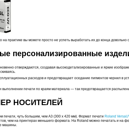
И: ПРОВЕРЕННЫЕ ГОЛО
 на рынке, надёжные и проверенные долгой практикой э
 повышения качества печати в принтере также использую
лётке от скрепки, выполняя печать текста в два пункта 
Й ПУТАНИЦЫ И ПОТЕРЬ!
ип чернил для всех видов печати и носителей с максимал
но подходят для любых поверхностей. В некоторых модел
затратное.
мкостью в 220 мл на каждый цвет.