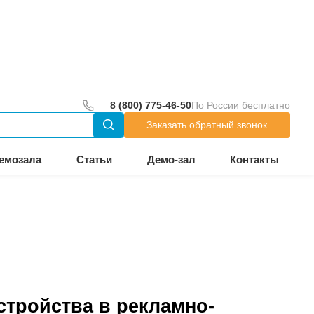
до 18:00
тр
Оборудование из демозала
and