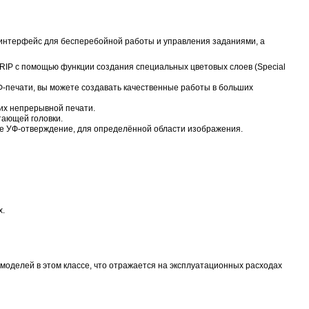
оверхность печатающей головки, что способствует подде
овая функция маскировки сопла Nozzle Mask позволяет п
редотвращает оседание пыли на поверхности материалов 