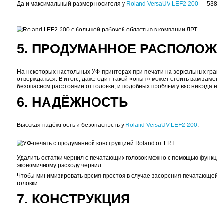
Некоторые производители поставляют чернила в лит
увы, это будет ваш чистый
убыток
.
Создавайте на заказ
Чернила
Roland ECO-UV
в конфигурации CMYK, а т
наносятся на различные изогнутые и неровные пове
Автоматическая система циркуляции чернил
способс
консистенция чернил.
Специальные фильтры
поглощают красочный туман,