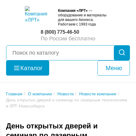
Компания «ЛРТ»
—
оборудование и материалы
для вашего бизнеса.
Работаем с 1993 года
8 (800) 775-46-50
По России бесплатно
Каталог
Меню
Оборудование
б/у
Главная
О компании
Новости
Новости компании
День открытых дверей и семинар по лазерным технологиям
в ЛРТ-Новосибирск
День открытых дверей и
семинар по лазерным