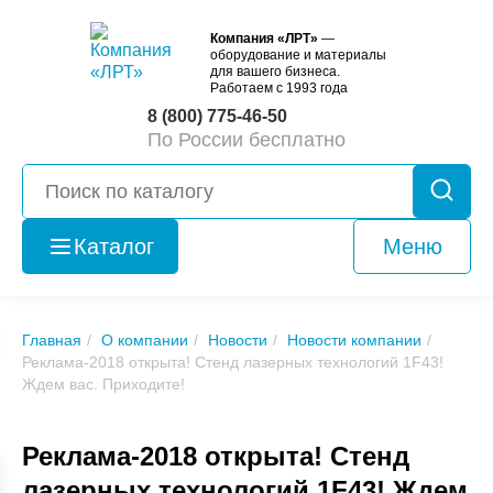
Компания «ЛРТ»
—
оборудование и материалы
для вашего бизнеса.
Работаем с 1993 года
8 (800) 775-46-50
По России бесплатно
Каталог
Меню
Оборудование
б/у
Главная
О компании
Новости
Новости компании
Реклама-2018 открыта! Стенд лазерных технологий 1F43!
Ждем вас. Приходите!
Реклама-2018 открыта! Стенд
лазерных технологий 1F43! Ждем