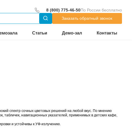
до 18:00
тр
Оборудование из демозала