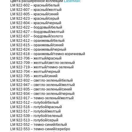
К летнему сезону компания Rowmark решила порадо
производителя, удачные сочетания ярких цветов сп
кемпингах, развлекательных площадках, стадионах 
Материалы из новой серии можно использовать в и
Цвета расширенной коллекции
LaserMax
:
LM 922-602 – красный/белый
LM 922-607 – красный/желтый
LM 922-605 – красный/синий
LM 922-623 – красный/серый
LM 922-604 – красный/черный
LM 922-622 – бордовый/белый
LM 922-627 – бордовый/желтый
LM 922-637 – бордовый/золото
LM 922-612 – оранжевый/белый
LM 922-615 – оранжевый/синий
LM 922-624 – оранжевый/черный
LM 922-618 – оранжевый/темно-коричневый
LM 922-706 – желтый/красный
LM 922-709 – желтый/светло-зеленый