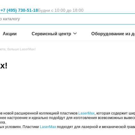
Москва
+7 (495) 730-51-18
Будни с 10:00 
вание
неса.
омпании
Акции
Сервисный цен
атериалов
Больше лета, больше LaserMax!
 LaserMax!