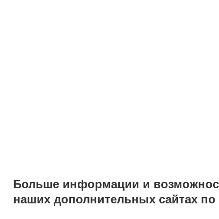
LM 922-406 – черный/красный
LM 922-407 – черный/желтый
LM 922-439 – черный/зеленый
LM 922-413 – черный/серебро
LM 922-417 – черный/золото
Товар будет доступен на складе в России в июле. 
Посмотреть другие новости
Получить прайс
Узнать цены прямо сейчас! Отправьте нам з