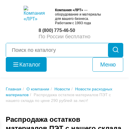
Компания «ЛРТ»
—
оборудование и материалы
для вашего бизнеса.
Работаем с 1993 года
8 (800) 775-46-50
По России бесплатно
Каталог
Меню
Оборудование
б/у
Главная
О компании
Новости
Новости расходных
материалов
Распродажа остатков материалов ПЭТ с
нашего склада по цене 290 рублей за лист!
Распродажа остатков
материалов ПЭТ с нашего склада