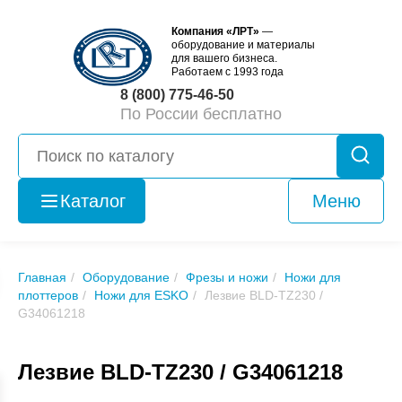
Компания «ЛРТ»
—
оборудование и материалы
для вашего бизнеса.
Работаем с 1993 года
8 (800) 775-46-50
По России бесплатно
Каталог
Меню
Оборудование
б/у
Главная
Оборудование
Фрезы и ножи
Ножи для
плоттеров
Ножи для ESKO
Лезвие BLD-TZ230 /
G34061218
Лезвие BLD-TZ230 / G34061218