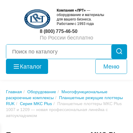
Компания «ЛРТ»
—
оборудование и материалы
для вашего бизнеса.
Работаем с 1993 года
8 (800) 775-46-50
По России бесплатно
Каталог
Меню
Оборудование
б/у
Главная
Оборудование
Многофункциональные
раскроечные комплексы
Планшетные режущие плоттеры
RUK
Серия MKC Plus
Планшетные плоттеры MKC Plus
1007 и 1209 — новая профессиональная линейка с
автоукладчиком