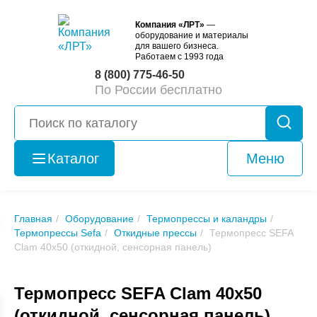
Компания «ЛРТ»
—
оборудование и материалы
для вашего бизнеса.
Работаем с 1993 года
8 (800) 775-46-50
По России бесплатно
Каталог
Меню
Оборудование
б/у
Главная
Оборудование
Термопрессы и каландры
Термопрессы Sefa
Откидные прессы
Термопресс SEFA
Clam 40x50 (откидной, сенсорная панель)
Термопресс SEFA Clam 40x50
(откидной, сенсорная панель)