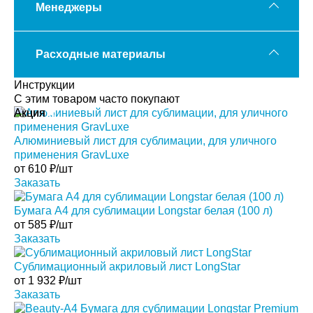
Менеджеры
Расходные материалы
Инструкции
С этим товаром часто покупают
Акция
Акция
Алюминиевый лист для сублимации, для уличного
применения GravLuxe
от
610
₽/шт
Заказать
Бумага А4 для сублимации Longstar белая (100 л)
от
585
₽/шт
Заказать
Сублимационный акриловый лист LongStar
от
1 932
₽/шт
Заказать