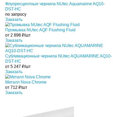
Флуоресцентные чернила NUtec Aquamarine AQ10-
DST-HC
по запросу
Заказать
Промывка NUtec AQF Flushing Fluid
от
2 898
₽/шт
Заказать
Сублимационные чернила NUtec AQUAMARINE AQ10-
DST-HC
от
5 247
₽/шт
Заказать
Металл Nova Chrome
от
712
₽/шт
Заказать