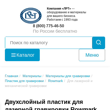
Компания «ЛРТ»
—
оборудование и материалы
для вашего бизнеса.
Работаем с 1993 года
8 (800) 775-46-50
По России бесплатно
Каталог
Меню
Оборудование
б/у
Главная
Материалы
Материалы для гравировки
Пластик для гравировки
Rowmark
Для лазерной и
механической гравировки
Двухслойный пластик для
лазерной гравировки Rowmark